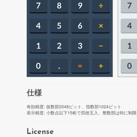
仕様
有効精度: 仮数部2048ビット、指数部1024ビット
表示精度: 小数点以下15桁で四捨五入、整数部は特に制
License