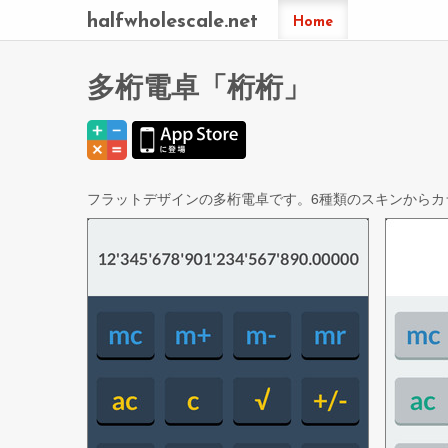
halfwholescale.net
Home
多桁電卓「桁桁」
フラットデザインの多桁電卓です。6種類のスキンからカ